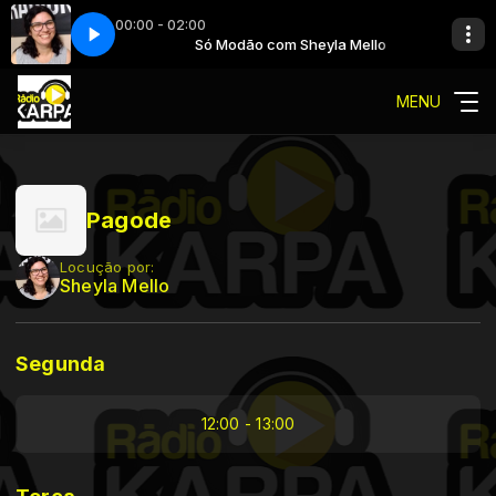
00:00 - 02:00
Xororó e Bee gees-Palavras
Sheyla Mello
Só Modão com Sheyla Mello
Chitãozinho e Xororó e Bee gees-Palavras
MENU
Pagode
Locução por:
Sheyla Mello
Segunda
12:00 - 13:00