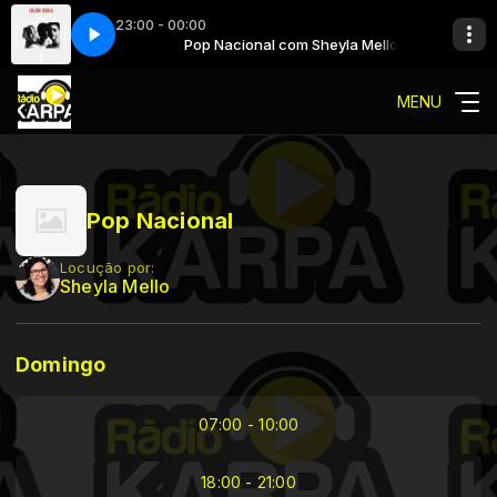
23:00 - 00:00
m Sheyla Mello
Blues - Legião Urbana
eyla Mello
Pop Nacional com Sheyla Mello
Baader-Meinhof Blues - Legião Urbana
Só Modão com Sheyla Mello
MENU
Pop Nacional
Locução por:
Sheyla Mello
Domingo
07:00 - 10:00
18:00 - 21:00