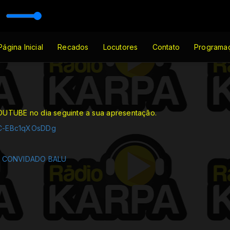
a Mello
abylon [vbr]
Página Inicial
Recados
Locutores
Contato
Programa
OUTUBE no dia seguinte a sua apresentação.
ntC-EBc1qXOsDDg
6
CONVIDADO BALU