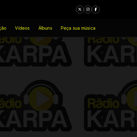
ção
Vídeos
Álbuns
Peça sua música