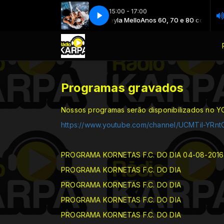
15:00 - 17:00
084 - boney m - rivers of babylon [vbr]
Anos 60, 70 e 80 com Sheyla Mello
Anos 60, 70 e 80 com Sheyl
084 - boney m - rivers of b
Programas gravados
Nossos programas serão disponibilizados no Y
https://www.youtube.com/channel/UCMTiI-YR
PROGRAMA KORNETAS F.C. DO DIA 04-08-201
PROGRAMA KORNETAS F.C. DO DIA
PROGRAMA KORNETAS F.C. DO DIA
PROGRAMA KORNETAS F.C. DO DIA
PROGRAMA KORNETAS F.C. DO DIA