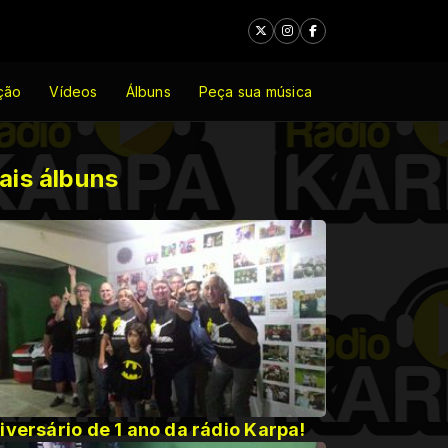
ção
Vídeos
Álbuns
Peça sua música
ais álbuns
iversário de 1 ano da rádio Karpa!