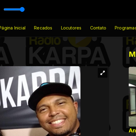
eautiful day
 70 e 80 com Sheyla Mello
Página Inicial
Recados
Locutores
Contato
Programa
M
An